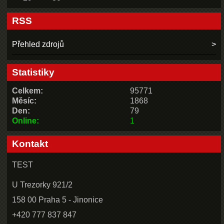
RSS
Přehled zdrojů
Statistiky
Celkem:
95771
Měsíc:
1868
Den:
79
Online:
1
Kontakt
TEST
U Trezorky 921/2
158 00 Praha 5 - Jinonice
+420 777 837 847