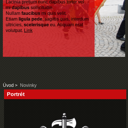
Lacinia pretium nunc dapibus tortor vel
mi
dapibus
sollicitudin.
Nullam
faucibus
mi quis velit.
Etiam
ligula pede
, sagittis quis, interdum
ultricies,
scelerisque
eu. Aliquam erat
volutpat.
Link
Úvod
Novinky
Portrét