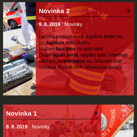
Novinka 2
9. 8. 2019
Novinky
Lacinia pretium nunc dapibus tortor vel
mi
dapibus
sollicitudin.
Nullam
faucibus
mi quis velit.
Etiam
ligula pede
, sagittis quis, interdum
ultricies,
scelerisque
eu. Aliquam erat
volutpat. Fusce nibh. Maecenas ipsum
velit, consectetuer eu lobortis ut, dictum at
dui. In rutrum. Cum sociis natoque
penatibus et magnis
dis
parturient
montes, nascetur ridiculus
mus.
Novinka 1
8. 8. 2019
Novinky