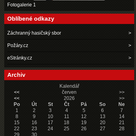
Fotogalerie 1
Oblíbené odkazy
Záchranný hasičský sbor
Požáry.cz
eStránky.cz
Archiv
Kalendář
<<
červen
>>
<<
2026
>>
Po
Út
St
Čt
Pá
So
Ne
1
2
3
4
5
6
7
8
9
10
11
12
13
14
15
16
17
18
19
20
21
22
23
24
25
26
27
28
29
30