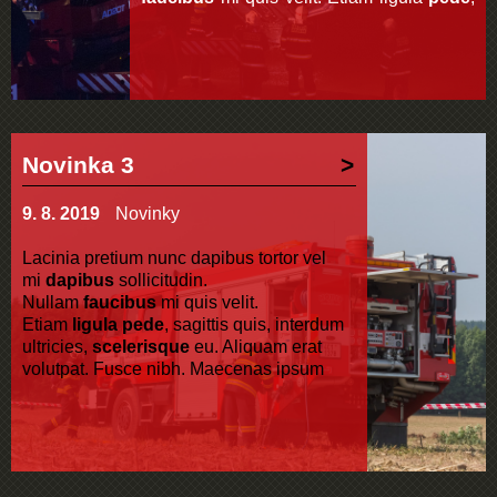
sagittis quis,
interdum
ultricies
,
scelerisque eu. Aliquam erat volutpat.
Novinka 3
9. 8. 2019
Novinky
Lacinia pretium nunc dapibus tortor vel
mi
dapibus
sollicitudin.
Nullam
faucibus
mi quis velit.
Etiam
ligula pede
, sagittis quis, interdum
ultricies,
scelerisque
eu. Aliquam erat
volutpat. Fusce nibh. Maecenas ipsum
velit, consectetuer eu lobortis ut, dictum at
dui. In rutrum. Cum sociis natoque
penatibus et magnis
dis
parturient
montes, nascetur ridiculus
mus.