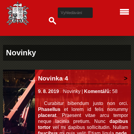
Novinky
Novinka 4
9. 8. 2019
Novinky
|
Komentářů:
58
Curabitur bibendum justo non orci.
Phasellus
et lorem id felis nonummy
placerat
. Praesent vitae arcu tempor
neque lacinia pretium. Nunc
dapibus
tortor
vel mi dapibus sollicitudin. Nullam
faucibus
mi quis velit. Etiam ligula
pede
,